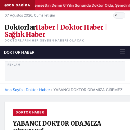
Şemsettin Demir 6 Yılın Sonunda Doktor Oldu, Şemdinli
SON DAKİKA
07 Ağustos 2026, Cuma
İletişim
Doktorlar
Haber | Doktor Haber |
Sağlık Haber
DOKTORLARIN HER ŞEYDEN HABERI OLACAK
☰
DOKTOR HABER
REKLAM
Ana Sayfa
›
Doktor Haber
›
YABANCI DOKTOR ODAMIZA GİREMEZ!
DOKTOR HABER
YABANCI DOKTOR ODAMIZA