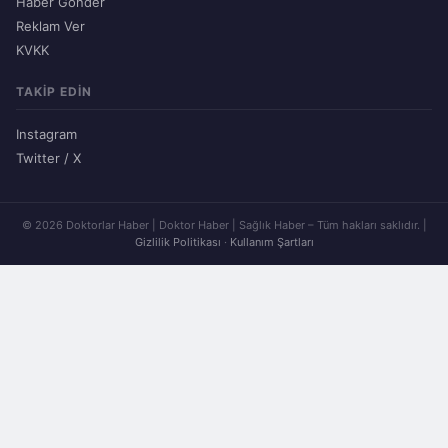
Haber Gönder
Reklam Ver
KVKK
TAKIP EDIN
Instagram
Twitter / X
© 2026 Doktorlar Haber | Doktor Haber | Sağlık Haber – Tüm hakları saklıdır. |
Gizlilik Politikası
·
Kullanım Şartları