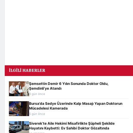
İLGILI HABERLER
Şemsettin Demir 6 Yılın Sonunda Doktor Oldu,
Şemdinli’ye Atandı
3 gün önce
Bursa’da Sedye Üzerinde Kalp Masajı Yapan Doktorun
Mücadelesi Kamerada
5 gün önce
Siverek’te Aile Hekimi Misafirlikte Şüpheli Şekilde
Hayatını Kaybetti: Ev Sahibi Doktor Gözaltında