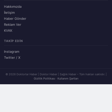
Hakkımızda
İletişim
Haber Gönder
Reklam Ver
KVKK
TAKIP EDIN
Instagram
Twitter / X
© 2026 Doktorlar Haber | Doktor Haber | Sağlık Haber – Tüm hakları saklıdır. |
Gizlilik Politikası
·
Kullanım Şartları