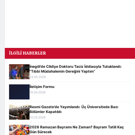
İLGILI HABERLER
İnegöl’de Cildiye Doktoru Taciz İddiasıyla Tutuklandı:
“Tıbbi Müdahalemin Gereğini Yaptım”
23.05.2026
İletişim Formu
19.04.2026
Resmi Gazete’de Yayımlandı: Üç Üniversitede Bazı
Bölümler Kapatıldı
10.03.2026
2026 Ramazan Bayramı Ne Zaman? Bayram Tatili Kaç
Gün Sürecek