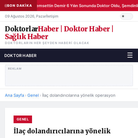
Şemsettin Demir 6 Yılın Sonunda Doktor Oldu, Şemdinli’
SON DAKİKA
09 Ağustos 2026, Pazar
İletişim
Doktorlar
Haber | Doktor Haber |
Sağlık Haber
DOKTORLARIN HER ŞEYDEN HABERI OLACAK
☰
DOKTOR HABER
REKLAM
Ana Sayfa
›
Genel
›
İlaç dolandırıcılarına yönelik operasyon
GENEL
İlaç dolandırıcılarına yönelik