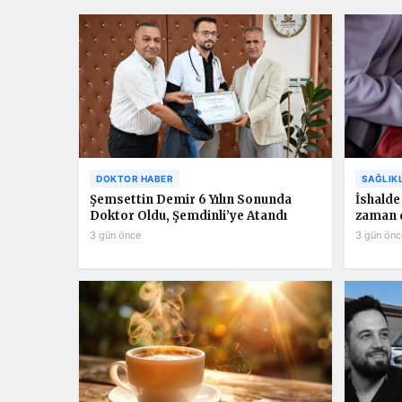
DOKTOR HABER
SAĞLIK
Şemsettin Demir 6 Yılın Sonunda
İshalde 
Doktor Oldu, Şemdinli’ye Atandı
zaman 
3 gün önce
3 gün önc