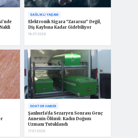
SAĞLIKLI YAŞAM
si’nde
Elektronik Sigara “Zararsız” Değil,
Nakli
Diş Kaybına Kadar Gidebiliyor
18.07.2026
DOKTOR HABER
Şanlıurfa’da Sezaryen Sonrası Genç
or
Annenin Ölümü: Kadın Doğum
Uzmanı Tutuklandı
17.07.2026