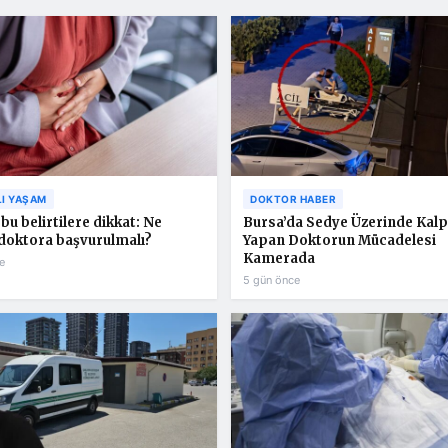
LI YAŞAM
DOKTOR HABER
bu belirtilere dikkat: Ne
Bursa’da Sedye Üzerinde Kalp
doktora başvurulmalı?
Yapan Doktorun Mücadelesi
Kamerada
e
5 gün önce