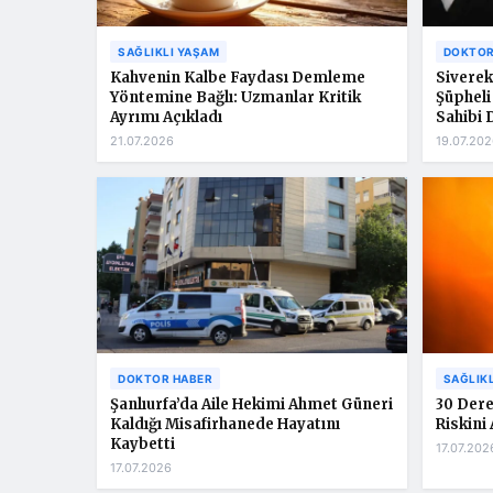
SAĞLIKLI YAŞAM
DOKTOR
Kahvenin Kalbe Faydası Demleme
Siverek
Yöntemine Bağlı: Uzmanlar Kritik
Şüpheli
Ayrımı Açıkladı
Sahibi 
21.07.2026
19.07.202
DOKTOR HABER
SAĞLIK
Şanlıurfa’da Aile Hekimi Ahmet Güneri
30 Dere
Kaldığı Misafirhanede Hayatını
Riskini 
Kaybetti
17.07.202
17.07.2026