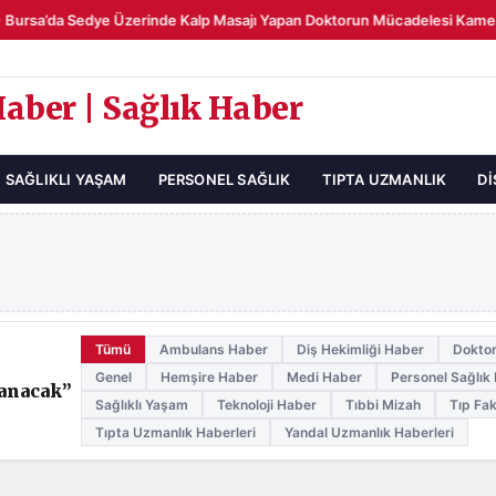
Bursa’da Sedye Üzerinde Kalp Masajı Yapan Doktorun Mücadelesi Kamer
Haber | Sağlık Haber
SAĞLIKLI YAŞAM
PERSONEL SAĞLIK
TIPTA UZMANLIK
DI
Tümü
Ambulans Haber
Diş Hekimliği Haber
Dokto
Genel
Hemşire Haber
Medi Haber
Personel Sağlık
panacak”
Sağlıklı Yaşam
Teknoloji Haber
Tıbbi Mizah
Tıp Fak
Tıpta Uzmanlık Haberleri
Yandal Uzmanlık Haberleri