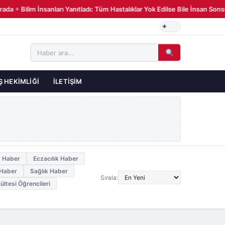
ada
Bilim İnsanları Yanıtladı: Tüm Hastalıklar Yok Edilse Bile İnsan Son
●
Ş HEKIMLIĞI
İLETIŞIM
r Haber
Eczacılık Haber
 Haber
Sağlık Haber
Sırala:
ültesi Öğrencileri