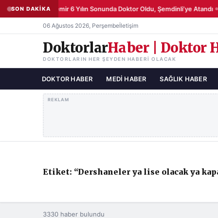
Şemsettin Demir 6 Yılın Sonunda Doktor Oldu, Şemdinli’ye Atandı
SON DAKİKA
●
06 Ağustos 2026, Perşembe
İletişim
Doktorlar
Haber | Doktor 
DOKTORLARIN HER ŞEYDEN HABERI OLACAK
DOKTOR HABER
MEDI HABER
SAĞLIK HABER
REKLAM
Etiket: “Dershaneler ya lise olacak ya ka
3330 haber bulundu