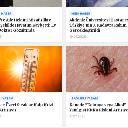
 HABER
MEDI HABER
’te Aile Hekimi Misafirlikte
Akdeniz Üniversitesi Hastane
 Şekilde Hayatını Kaybetti: Ev
Türkiye’nin 3. Kadavra Rahim 
Doktor Gözaltında
Gerçekleştirildi
6
19.07.2026
LI YAŞAM
SAĞLIKLI YAŞAM
ce Üzeri Sıcaklar Kalp Krizi
Kenede “Kolonya veya Alkol”
Artırıyor
Yanılgısı KKKA Riskini Artırıy
6
17.07.2026