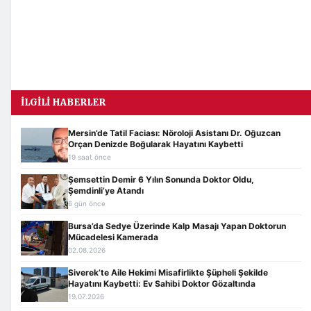
İLGILI HABERLER
Mersin’de Tatil Faciası: Nöroloji Asistanı Dr. Oğuzcan
Orçan Denizde Boğularak Hayatını Kaybetti
19 saat önce
Şemsettin Demir 6 Yılın Sonunda Doktor Oldu,
Şemdinli’ye Atandı
6 gün önce
Bursa’da Sedye Üzerinde Kalp Masajı Yapan Doktorun
Mücadelesi Kamerada
02.08.2026
Siverek’te Aile Hekimi Misafirlikte Şüpheli Şekilde
Hayatını Kaybetti: Ev Sahibi Doktor Gözaltında
19.07.2026