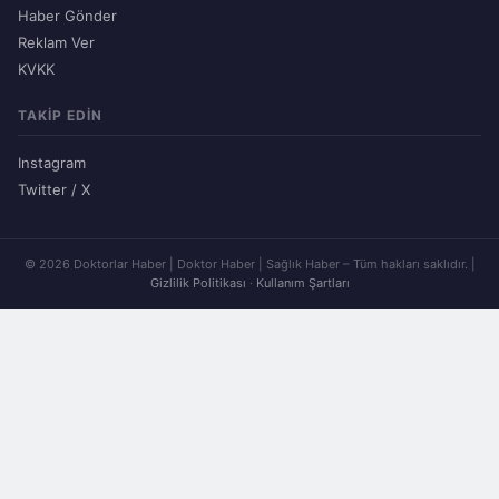
Haber Gönder
Reklam Ver
KVKK
TAKIP EDIN
Instagram
Twitter / X
© 2026 Doktorlar Haber | Doktor Haber | Sağlık Haber – Tüm hakları saklıdır. |
Gizlilik Politikası
·
Kullanım Şartları