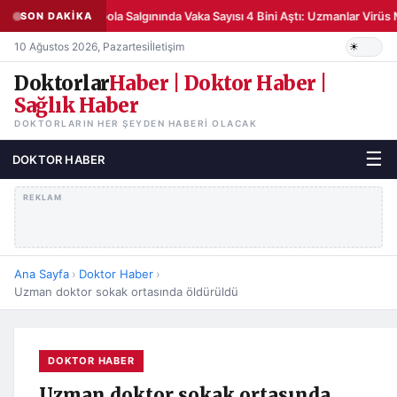
Ebola Salgınında Vaka Sayısı 4 Bini Aştı: Uzmanlar Vir
SON DAKİKA
10 Ağustos 2026, Pazartesi
İletişim
Doktorlar
Haber | Doktor Haber |
Sağlık Haber
DOKTORLARIN HER ŞEYDEN HABERI OLACAK
☰
DOKTOR HABER
REKLAM
Ana Sayfa
›
Doktor Haber
›
Uzman doktor sokak ortasında öldürüldü
DOKTOR HABER
Uzman doktor sokak ortasında