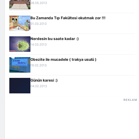
28.05.2013
Bu Zamanda Tıp Fakültesi okutmak zor !!!
31.03.2013
Nerdesin bu saate kadar :)
14.03.2013
Obezite ile mucadele ( trakya usulü )
19.02.2013
Günün karesi :)
04.02.2013
REKLAM