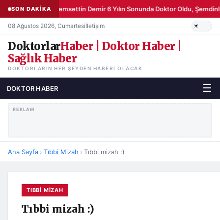
Şemsettin Demir 6 Yılın Sonunda Doktor Oldu, Şemdinli
SON DAKİKA
08 Ağustos 2026, Cumartesi
İletişim
Doktorlar
Haber | Doktor Haber |
Sağlık Haber
DOKTORLARIN HER ŞEYDEN HABERI OLACAK
☰
DOKTOR HABER
REKLAM
Ana Sayfa
›
Tıbbi Mizah
›
Tıbbi mizah :)
TIBBI MIZAH
Tıbbi mizah :)