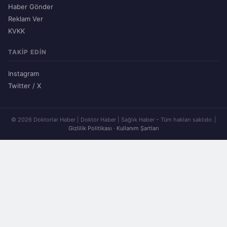
Haber Gönder
Reklam Ver
KVKK
TAKIP EDIN
Instagram
Twitter / X
© 2026 Doktorlar Haber | Doktor Haber | Sağlık Haber – Tüm hakları saklıdır. |
Gizlilik Politikası
·
Kullanım Şartları