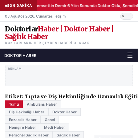
Şemsettin Demir 6 Yılın Sonunda Doktor Oldu, Şemdinli
SON DAKİKA
08 Ağustos 2026, Cumartesi
İletişim
Doktorlar
Haber | Doktor Haber |
Sağlık Haber
DOKTORLARIN HER ŞEYDEN HABERI OLACAK
☰
DOKTOR HABER
REKLAM
Etiket: Tıpta ve Diş Hekimliğinde Uzmanlık Eğit
Tümü
Ambulans Haber
Diş Hekimliği Haber
Doktor Haber
Eczacılık Haber
Genel
Hemşire Haber
Medi Haber
Personel Sağlık Haber
Sağlık Haber