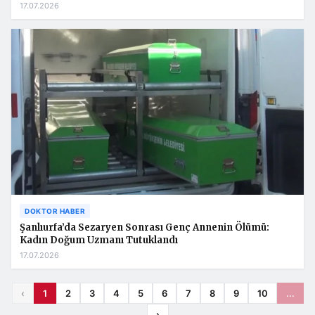
17.07.2026
DOKTOR HABER
Şanlıurfa’da Sezaryen Sonrası Genç Annenin Ölümü:
Kadın Doğum Uzmanı Tutuklandı
17.07.2026
‹
1
2
3
4
5
6
7
8
9
10
...
›