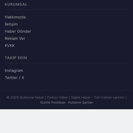
KURUMSAL
Hakkımızda
İletişim
Haber Gönder
Reklam Ver
KVKK
TAKIP EDIN
Instagram
Twitter / X
© 2026 Doktorlar Haber | Doktor Haber | Sağlık Haber – Tüm hakları saklıdır. |
Gizlilik Politikası
·
Kullanım Şartları