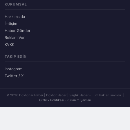
KURUMSAL
Hakkımızda
İletişim
Haber Gönder
Reklam Ver
KVKK
TAKIP EDIN
Instagram
Twitter / X
© 2026 Doktorlar Haber | Doktor Haber | Sağlık Haber – Tüm hakları saklıdır. |
Gizlilik Politikası
·
Kullanım Şartları