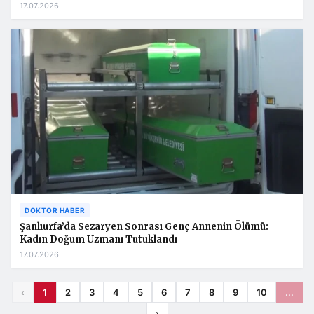
17.07.2026
DOKTOR HABER
Şanlıurfa’da Sezaryen Sonrası Genç Annenin Ölümü:
Kadın Doğum Uzmanı Tutuklandı
17.07.2026
‹
1
2
3
4
5
6
7
8
9
10
...
›