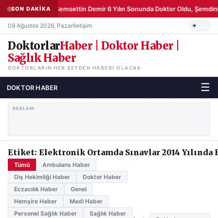
Şemsettin Demir 6 Yılın Sonunda Doktor Oldu, Şemdinli
SON DAKİKA
09 Ağustos 2026, Pazar
İletişim
Doktorlar
Haber | Doktor Haber |
Sağlık Haber
DOKTORLARIN HER ŞEYDEN HABERI OLACAK
☰
DOKTOR HABER
REKLAM
Etiket: Elektronik Ortamda Sınavlar 2014 Yılında
Tümü
Ambulans Haber
Diş Hekimliği Haber
Doktor Haber
Eczacılık Haber
Genel
Hemşire Haber
Medi Haber
Personel Sağlık Haber
Sağlık Haber